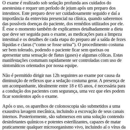
O exame é realizado sob sedação profunda aos cuidados do
anestesista e requer um período de jejum após um preparo dos
intestinos. Este preparo deve ser cuidadosamente seguido e daí a
importância da entrevista presencial na clínica, quando saberemos
das possíveis doenças do paciente, dos remédios utilizados por ele.
É esse o momento também de explicarmos detalhadamente a dieta
que deve ser seguida para o exame, as medicações para a limpeza
intestinal e os detalhes de cada etapa do preparo até a saída de fezes
líquidas e claras (“como se fosse urina”). O procedimento costuma
ser bem tolerado, podendo o paciente ficar sem queixas ou
apresentar uma sensação de flatus (gases) e algumas cólicas. Estas
manifestações costumam rapidamente ser controladas com uso de
sintomáticos orientados por nossa equipe.
Não é permitido dirigir nas 12h seguintes ao exame por causa da
diminuição de reflexos que a sedação costuma gerar. A presença de
um acompanhante, idealmente entre 18 e 65 anos, é necessária para
a condução dos pacientes com segurança, uma vez que eles podem
ficar sonolentos após o exame.
Após o uso, os aparelhos de colonoscopia são submetidos a uma
exaustiva lavagem mecânica, incluindo a escovação de seus canais
internos. Posteriormente, são submersos em uma solução contendo
desinfetantes químicos e potentes esterilizantes, capazes de matar
praticamente qualquer microorganismo vivo, incluindo aí o vírus da