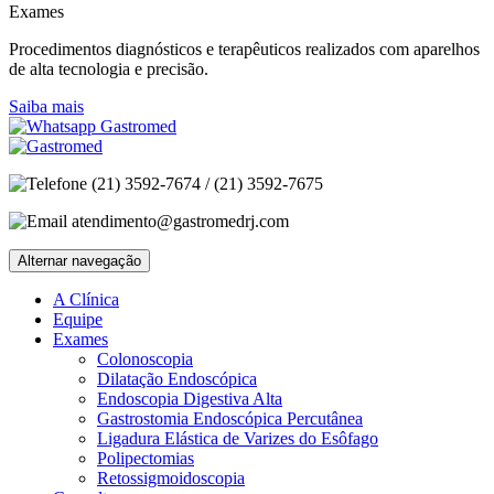
Exames
Procedimentos diagnósticos e terapêuticos realizados com aparelhos
de alta tecnologia e precisão.
Saiba mais
(21) 3592-7674 / (21) 3592-7675
atendimento@gastromedrj.com
Alternar navegação
A Clínica
Equipe
Exames
Colonoscopia
Dilatação Endoscópica
Endoscopia Digestiva Alta
Gastrostomia Endoscópica Percutânea
Ligadura Elástica de Varizes do Esôfago
Polipectomias
Retossigmoidoscopia