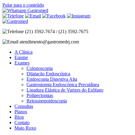
Pular para o conteúdo
(21) 3592-7674 / (21) 3592-7675
atendimento@gastromedrj.com
A Clínica
Equipe
Exames
Colonoscopia
Dilatação Endoscópica
Endoscopia Digestiva Alta
Gastrostomia Endoscópica Percutânea
Ligadura Elástica de Varizes do Esôfago
Polipectomias
Retossigmoidoscopia
Consultas
Planos
Blog
Contato
Maio Roxo