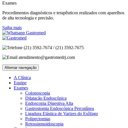
Exames
Procedimentos diagnósticos e terapêuticos realizados com aparelhos
de alta tecnologia e precisão.
Saiba mais
(21) 3592-7674 / (21) 3592-7675
atendimento@gastromedrj.com
Alternar navegação
A Clínica
Equipe
Exames
Colonoscopia
Dilatação Endoscópica
Endoscopia Digestiva Alta
Gastrostomia Endoscópica Percutânea
Ligadura Elástica de Varizes do Esôfago
Polipectomias
Retossigmoidoscopia