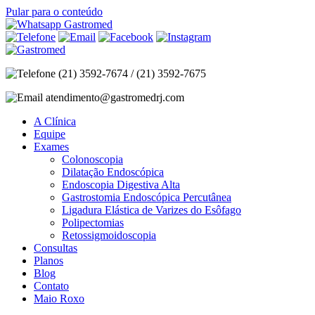
Pular para o conteúdo
(21) 3592-7674 / (21) 3592-7675
atendimento@gastromedrj.com
A Clínica
Equipe
Exames
Colonoscopia
Dilatação Endoscópica
Endoscopia Digestiva Alta
Gastrostomia Endoscópica Percutânea
Ligadura Elástica de Varizes do Esôfago
Polipectomias
Retossigmoidoscopia
Consultas
Planos
Blog
Contato
Maio Roxo