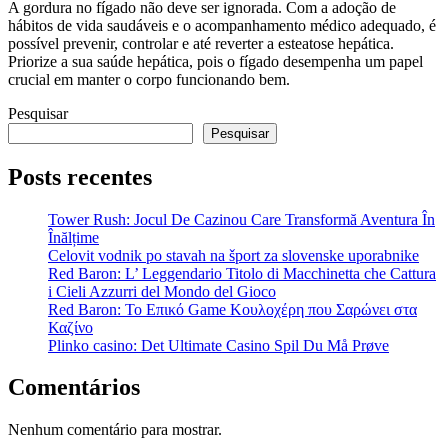
A gordura no fígado não deve ser ignorada. Com a adoção de
hábitos de vida saudáveis e o acompanhamento médico adequado, é
possível prevenir, controlar e até reverter a esteatose hepática.
Priorize a sua saúde hepática, pois o fígado desempenha um papel
crucial em manter o corpo funcionando bem.
Pesquisar
Pesquisar
Posts recentes
Tower Rush: Jocul De Cazinou Care Transformă Aventura În
Înălțime
Celovit vodnik po stavah na šport za slovenske uporabnike
Red Baron: L’ Leggendario Titolo di Macchinetta che Cattura
i Cieli Azzurri del Mondo del Gioco
Red Baron: Το Επικό Game Κουλοχέρη που Σαρώνει στα
Καζίνο
Plinko casino: Det Ultimate Casino Spil Du Må Prøve
Comentários
Nenhum comentário para mostrar.