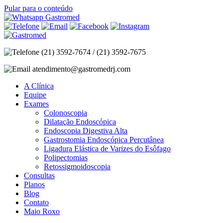
Pular para o conteúdo
(21) 3592-7674 / (21) 3592-7675
atendimento@gastromedrj.com
A Clínica
Equipe
Exames
Colonoscopia
Dilatação Endoscópica
Endoscopia Digestiva Alta
Gastrostomia Endoscópica Percutânea
Ligadura Elástica de Varizes do Esôfago
Polipectomias
Retossigmoidoscopia
Consultas
Planos
Blog
Contato
Maio Roxo