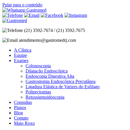
Pular para o conteúdo
(21) 3592-7674 / (21) 3592-7675
atendimento@gastromedrj.com
A Clínica
Equipe
Exames
Colonoscopia
Dilatação Endoscópica
Endoscopia Digestiva Alta
Gastrostomia Endoscópica Percutânea
Ligadura Elástica de Varizes do Esôfago
Polipectomias
Retossigmoidoscopia
Consultas
Planos
Blog
Contato
Maio Roxo