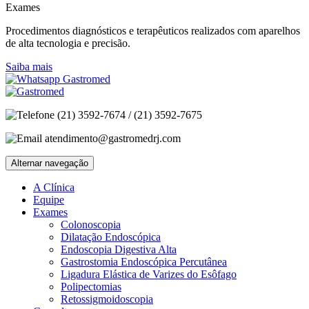
Exames
Procedimentos diagnósticos e terapêuticos realizados com aparelhos
de alta tecnologia e precisão.
Saiba mais
(21) 3592-7674 / (21) 3592-7675
atendimento@gastromedrj.com
Alternar navegação
A Clínica
Equipe
Exames
Colonoscopia
Dilatação Endoscópica
Endoscopia Digestiva Alta
Gastrostomia Endoscópica Percutânea
Ligadura Elástica de Varizes do Esôfago
Polipectomias
Retossigmoidoscopia