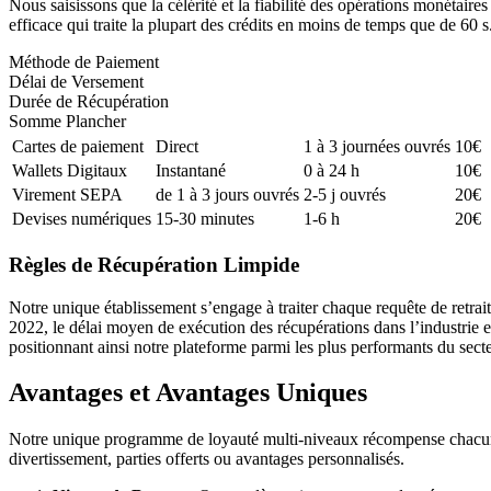
Nous saisissons que la célérité et la fiabilité des opérations monétai
efficace qui traite la plupart des crédits en moins de temps que de 60 s
Méthode de Paiement
Délai de Versement
Durée de Récupération
Somme Plancher
Cartes de paiement
Direct
1 à 3 journées ouvrés
10€
Wallets Digitaux
Instantané
0 à 24 h
10€
Virement SEPA
de 1 à 3 jours ouvrés
2-5 j ouvrés
20€
Devises numériques
15-30 minutes
1-6 h
20€
Règles de Récupération Limpide
Notre unique établissement s’engage à traiter chaque requête de retr
2022, le délai moyen de exécution des récupérations dans l’industrie 
positionnant ainsi notre plateforme parmi les plus performants du secte
Avantages et Avantages Uniques
Notre unique programme de loyauté multi-niveaux récompense chacune d
divertissement, parties offerts ou avantages personnalisés.