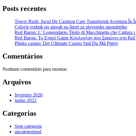
Posts recentes
Tower Rush: Jocul De Cazinou Care Transformă Aventura În Î
Celovit vodnik po stavah na šport za slovenske uporabnike
Red Baron: L’ Leggendario Titolo di Macchinetta che Cattura i
Red Baron: Το Επικό Game Κουλοχέρη που Σαρώνει στα Καζ
Plinko casino: Det Ultimate Casino Spil Du Må Prøve
Comentários
Nenhum comentário para mostrar.
Arquivos
fevereiro 2026
junho 2022
Categorias
Sem categoria
uncategorized