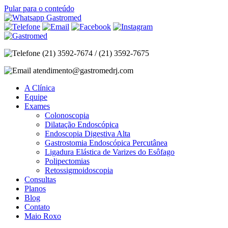
Pular para o conteúdo
(21) 3592-7674 / (21) 3592-7675
atendimento@gastromedrj.com
A Clínica
Equipe
Exames
Colonoscopia
Dilatação Endoscópica
Endoscopia Digestiva Alta
Gastrostomia Endoscópica Percutânea
Ligadura Elástica de Varizes do Esôfago
Polipectomias
Retossigmoidoscopia
Consultas
Planos
Blog
Contato
Maio Roxo