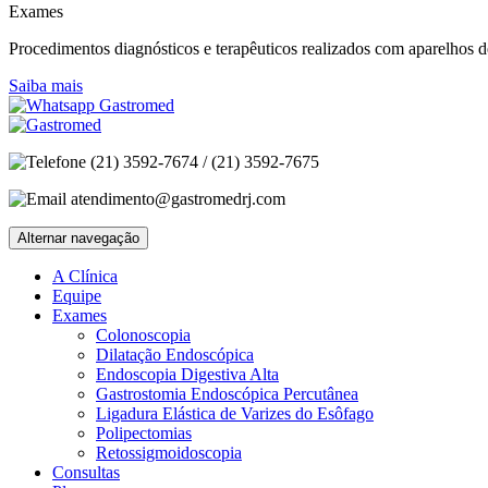
Exames
Procedimentos diagnósticos e terapêuticos realizados com aparelhos de
Saiba mais
(21) 3592-7674 / (21) 3592-7675
atendimento@gastromedrj.com
Alternar navegação
A Clínica
Equipe
Exames
Colonoscopia
Dilatação Endoscópica
Endoscopia Digestiva Alta
Gastrostomia Endoscópica Percutânea
Ligadura Elástica de Varizes do Esôfago
Polipectomias
Retossigmoidoscopia
Consultas