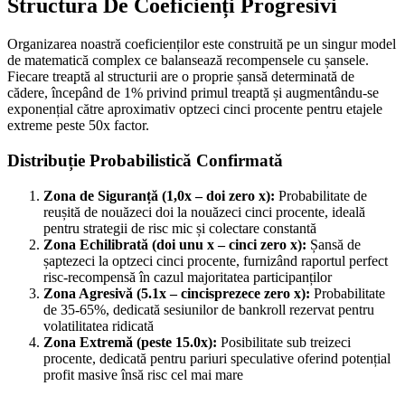
Structura De Coeficienți Progresivi
Organizarea noastră coeficienților este construită pe un singur model
de matematică complex ce balansează recompensele cu șansele.
Fiecare treaptă al structurii are o proprie șansă determinată de
cădere, începând de 1% privind primul treaptă și augmentându-se
exponențial către aproximativ optzeci cinci procente pentru etajele
extreme peste 50x factor.
Distribuție Probabilistică Confirmată
Zona de Siguranță (1,0x – doi zero x):
Probabilitate de
reușită de nouăzeci doi la nouăzeci cinci procente, ideală
pentru strategii de risc mic și colectare constantă
Zona Echilibrată (doi unu x – cinci zero x):
Șansă de
șaptezeci la optzeci cinci procente, furnizând raportul perfect
risc-recompensă în cazul majoritatea participanților
Zona Agresivă (5.1x – cincisprezece zero x):
Probabilitate
de 35-65%, dedicată sesiunilor de bankroll rezervat pentru
volatilitatea ridicată
Zona Extremă (peste 15.0x):
Posibilitate sub treizeci
procente, dedicată pentru pariuri speculative oferind potențial
profit masive însă risc cel mai mare