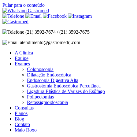
Pular para o conteúdo
(21) 3592-7674 / (21) 3592-7675
atendimento@gastromedrj.com
A Clínica
Equipe
Exames
Colonoscopia
Dilatação Endoscópica
Endoscopia Digestiva Alta
Gastrostomia Endoscópica Percutânea
Ligadura Elástica de Varizes do Esôfago
Polipectomias
Retossigmoidoscopia
Consultas
Planos
Blog
Contato
Maio Roxo