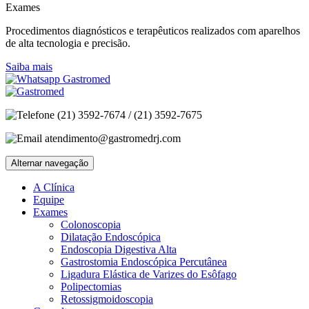
Exames
Procedimentos diagnósticos e terapêuticos realizados com aparelhos
de alta tecnologia e precisão.
Saiba mais
(21) 3592-7674 / (21) 3592-7675
atendimento@gastromedrj.com
Alternar navegação
A Clínica
Equipe
Exames
Colonoscopia
Dilatação Endoscópica
Endoscopia Digestiva Alta
Gastrostomia Endoscópica Percutânea
Ligadura Elástica de Varizes do Esôfago
Polipectomias
Retossigmoidoscopia