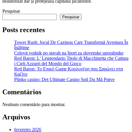
neautorizat dar și protejează capitalul jucătorilor.
Pesquisar
Pesquisar
Posts recentes
Tower Rush: Jocul De Cazinou Care Transformă Aventura În
Înălțime
Celovit vodnik po stavah na šport za slovenske uporabnike
Red Baron: L’ Leggendario Titolo di Macchinetta che Cattura
i Cieli Azzurri del Mondo del Gioco
Red Baron: Το Επικό Game Κουλοχέρη που Σαρώνει στα
Καζίνο
Plinko casino: Det Ultimate Casino Spil Du Må Prøve
Comentários
Nenhum comentário para mostrar.
Arquivos
fevereiro 2026