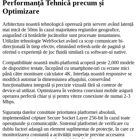
Performanță Tehnică precum și
Optimizare
Arhitectura noastră tehnologică operează prin servere având latență
mai mică de 50ms în cazul majoritatea regiunilor geografice,
asigurând că hotărârile jucătorilor sunt procesate instantaneu.
Utilizăm tehnologie WebSocket având ca scop comunicare bi-
direcțională în timp efectiv, eliminând refresh-urile de pagină și
oferind o experiență de joc fluidă similară cu software-ul native.
Compatibilitate noastră multi-platformă acoperă peste 2,000 modele
de dispozitive testate, începând cu smartphone-uri cu ecrane mici
până către monitoare calculator 4K. Interfața noastră responsive se
modifică automat la dimensiunea afișajului, conservând
funcționalitatea integrală și precizie vizuală fără să conteze de
device-ul utilizat. Optimizarea în vederea conexiuni mobile asigură
operarea perfectă chiar și și pentru viteze conexiune de numai 2-3
Mbps.
Siguranța datelor constituie prioritatea platformei absolută,
implementând criptare Secure Socket Layer 256-bit în cazul toate
operațiunile și comunicațiile. Sistemul platformei de verificare cu
dublu factori adaugă un element suplimentar de protecție, în care ce
monitorizarea constantă a activității suspecte previne accesarea