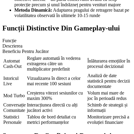
protecție precum și unul îndrăzneț pentru venituri majore
Metoda Dinamică:
Adaptarea pragului de retragere bazat pe
volatilitatea observată în ultimele 10-15 runde
Funcții Distinctive Din Gameplay-ului
Funcție
Descrierea
Beneficiu Pentru Jucător
Reglare automată în vederea
Automat
Înlăturarea emoțiilor în
extragerea către un
Cash-Out
procesul decizional
multiplicator predefinit
Analiză de date
Istoricul
Vizualizarea în direct a celor
statistică pentru decizii
Live
mai recente 100 sesiuni
documentate
Creșterea vitezei sesiunilor cu
Volum mai mare de
Mod Turbo
maxim 300%
joc în perioadă redus
Conversație
Interacțiunea directă cu alți
Schimb de strategii și
Comunitate
jucători activi
informații
Statistici
Tablou de bord detaliat cu
Monitorizare precisă a
Personale
metrici performanțelor
evoluției financiare