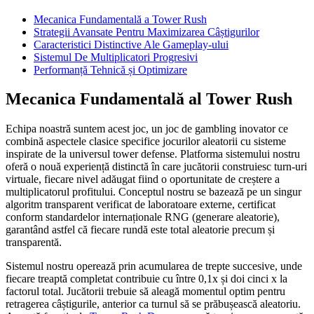
Mecanica Fundamentală a Tower Rush
Strategii Avansate Pentru Maximizarea Câștigurilor
Caracteristici Distinctive Ale Gameplay-ului
Sistemul De Multiplicatori Progresivi
Performanță Tehnică și Optimizare
Mecanica Fundamentală al Tower Rush
Echipa noastră suntem acest joc, un joc de gambling inovator ce
combină aspectele clasice specifice jocurilor aleatorii cu sisteme
inspirate de la universul tower defense. Platforma sistemului nostru
oferă o nouă experiență distinctă în care jucătorii construiesc turn-uri
virtuale, fiecare nivel adăugat fiind o oportunitate de creștere a
multiplicatorul profitului. Conceptul nostru se bazează pe un singur
algoritm transparent verificat de laboratoare externe, certificat
conform standardelor internaționale RNG (generare aleatorie),
garantând astfel că fiecare rundă este total aleatorie precum și
transparentă.
Sistemul nostru operează prin acumularea de trepte succesive, unde
fiecare treaptă completat contribuie cu între 0,1x și doi cinci x la
factorul total. Jucătorii trebuie să aleagă momentul optim pentru
retragerea câștigurile, anterior ca turnul să se prăbușească aleatoriu.