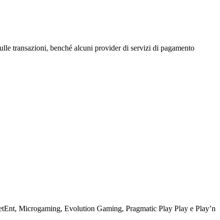
ulle transazioni, benché alcuni provider di servizi di pagamento
e NetEnt, Microgaming, Evolution Gaming, Pragmatic Play Play e Play’n