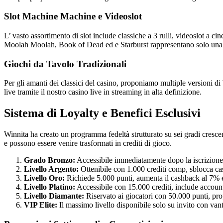
Slot Machine Machine e Videoslot
L’ vasto assortimento di slot include classiche a 3 rulli, videoslot a
Moolah Moolah, Book of Dead ed e Starburst rappresentano solo una pa
Giochi da Tavolo Tradizionali
Per gli amanti dei classici del casino, proponiamo multiple versioni 
live tramite il nostro casino live in streaming in alta definizione.
Sistema di Loyalty e Benefici Esclusivi
Winnita ha creato un programma fedeltà strutturato su sei gradi cresce
e possono essere venire trasformati in crediti di gioco.
Grado Bronzo:
Accessibile immediatamente dopo la iscrizione
Livello Argento:
Ottenibile con 1.000 crediti comp, sblocca c
Livello Oro:
Richiede 5.000 punti, aumenta il cashback al 7%
Livello Platino:
Accessibile con 15.000 crediti, include account 
Livello Diamante:
Riservato ai giocatori con 50.000 punti, pro
VIP Elite:
Il massimo livello disponibile solo su invito con va