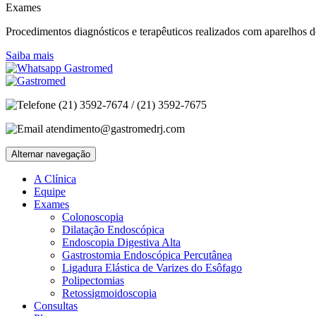
Exames
Procedimentos diagnósticos e terapêuticos realizados com aparelhos de
Saiba mais
(21) 3592-7674 / (21) 3592-7675
atendimento@gastromedrj.com
Alternar navegação
A Clínica
Equipe
Exames
Colonoscopia
Dilatação Endoscópica
Endoscopia Digestiva Alta
Gastrostomia Endoscópica Percutânea
Ligadura Elástica de Varizes do Esôfago
Polipectomias
Retossigmoidoscopia
Consultas