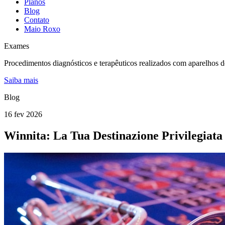
Planos
Blog
Contato
Maio Roxo
Exames
Procedimentos diagnósticos e terapêuticos realizados com aparelhos de
Saiba mais
Blog
16 fev 2026
Winnita: La Tua Destinazione Privilegiata