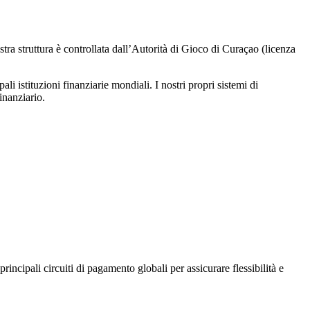
stra struttura è controllata dall’Autorità di Gioco di Curaçao (licenza
ali istituzioni finanziarie mondiali. I nostri propri sistemi di
inanziario.
incipali circuiti di pagamento globali per assicurare flessibilità e