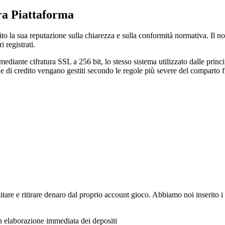
tra Piattaforma
to la sua reputazione sulla chiarezza e sulla conformità normativa. Il no
 registrati.
ediante cifratura SSL a 256 bit, lo stesso sistema utilizzato dalle princip
 di credito vengano gestiti secondo le regole più severe del comparto f
are e ritirare denaro dal proprio account gioco. Abbiamo noi inserito i pr
 elaborazione immediata dei depositi