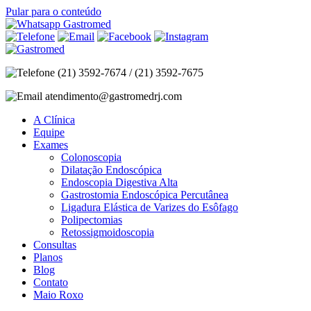
Pular para o conteúdo
(21) 3592-7674 / (21) 3592-7675
atendimento@gastromedrj.com
A Clínica
Equipe
Exames
Colonoscopia
Dilatação Endoscópica
Endoscopia Digestiva Alta
Gastrostomia Endoscópica Percutânea
Ligadura Elástica de Varizes do Esôfago
Polipectomias
Retossigmoidoscopia
Consultas
Planos
Blog
Contato
Maio Roxo