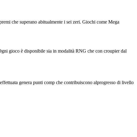
ntepremi che superano abitualmente i sei zeri. Giochi come Mega
 Ogni gioco è disponibile sia in modalità RNG che con croupier dal
effettuata genera punti comp che contribuiscono alprogresso di livello